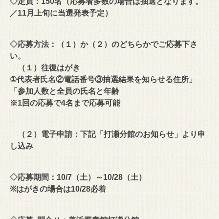
◇定員：150名（応募者多数の場合は抽選となります。
／11月上旬に当選発表予定）
◇応募方法：（１）か（２）のどちらかでご応募下さ
い。
（１）往復はがき
①代表者氏名②電話番号③抽選結果を知らせる住所」
「参加人数と全員の氏名と年齢
※1回の応募で4名まで応募可能
（２）電子申請：下記「打瀬分館のお知らせ」より申
し込み
◇応募期間：10/7（土）～10/28（土）
※はがきの場合は10/28必着