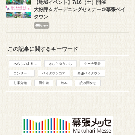
【地域イベント】7/16（土）開催
大好評☆ガーデニングセミナー＠幕張ベイ
タウン
489view
この記事に関するキーワード
あらしのよるに
きむらゆういち
ケーナ奏者
コンサート
ベイタウンコア
幕張ベイタウン
打瀬分館
田中健
絵本
読み聞かせ