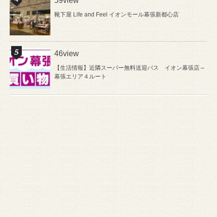
59view
靴下屋 Life and Feel イオンモール幕張新都心店
46view
【生活情報】近隣スーパー無料送迎バス イオン幕張店～
幕張エリア４ルート