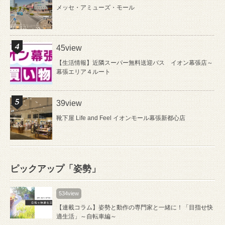
メッセ・アミューズ・モール
45view
【生活情報】近隣スーパー無料送迎バス イオン幕張店～
幕張エリア４ルート
39view
靴下屋 Life and Feel イオンモール幕張新都心店
ピックアップ「姿勢」
534view
【連載コラム】姿勢と動作の専門家と一緒に！「目指せ快
適生活」～自転車編～