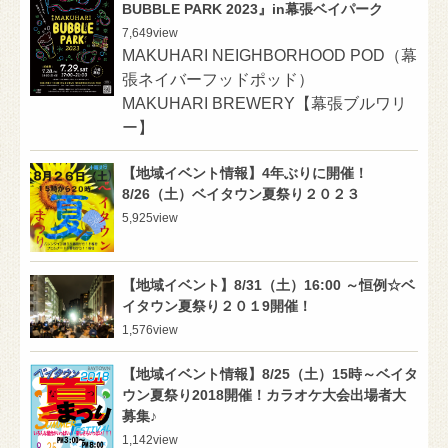
BUBBLE PARK 2023』in幕張ベイパーク
7,649
view
MAKUHARI NEIGHBORHOOD POD（幕
張ネイバーフッドポッド）
MAKUHARI BREWERY【幕張ブルワリ
ー】
【地域イベント情報】4年ぶりに開催！
8/26（土）ベイタウン夏祭り２０２３
5,925
view
【地域イベント】8/31（土）16:00 ～恒例☆ベ
イタウン夏祭り２０１9開催！
1,576
view
【地域イベント情報】8/25（土）15時～ベイタ
ウン夏祭り2018開催！カラオケ大会出場者大
募集♪
1,142
view