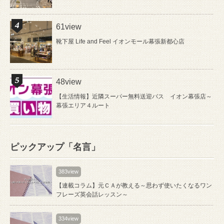
61view
靴下屋 Life and Feel イオンモール幕張新都心店
48view
【生活情報】近隣スーパー無料送迎バス イオン幕張店～
幕張エリア４ルート
ピックアップ「名言」
383view
【連載コラム】元ＣＡが教える～思わず使いたくなるワン
フレーズ英会話レッスン～
334view