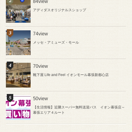
84view
アディダスオリジナルスショップ
74view
メッセ・アミューズ・モール
70view
靴下屋 Life and Feel イオンモール幕張新都心店
50view
【生活情報】近隣スーパー無料送迎バス イオン幕張店～
幕張エリア４ルート