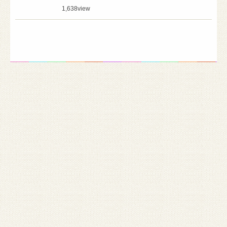
1,638
view