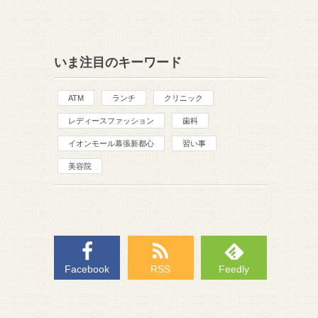
いま注目のキーワード
ATM
ランチ
クリニック
レディースファッション
歯科
イオンモール幕張新都心
習い事
美容院
Facebook
RSS
Feedly