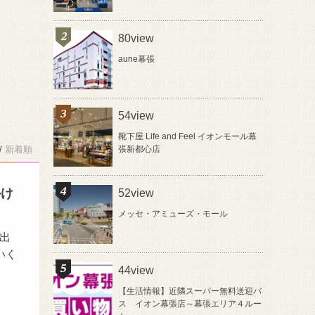
80view
aune幕張
54view
靴下屋 Life and Feel イオンモール幕
/
新着順
張新都心店
かけ
52view
メッセ・アミューズ・モール
お出
いく
44view
【生活情報】近隣スーパー無料送迎バ
ス イオン幕張店～幕張エリア４ルー