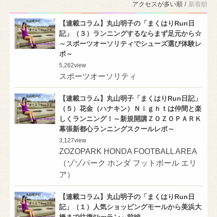
アクセスが多い順 /
新着順
【連載コラム】丸山明子の「まくはりRun日
記」（３）ランニングするならまず足元から☆
～スポーツオーソリティでシューズ選び体験レ
ポ～
5,262
view
スポーツオーソリティ
【連載コラム】丸山明子「まくはりRun日記」
（５）花金（ハナキン）Ｎｉｇｈｔは仲間と楽
しくランニング！～新規開講ＺＯＺＯＰＡＲＫ
幕張新都心ランニングスクールレポ～
3,127
view
ZOZOPARK HONDA FOOTBALL AREA
（ゾゾパーク ホンダ フットボール エリ
ア）
【連載コラム】丸山明子の「まくはりRun日
記」（１）人気ショッピングモールから美浜大
橋まで往復6kmラン～前編