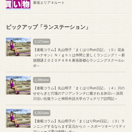
幕張エリア４ルート
ピックアップ「ランステーション」
3,127view
【連載コラム】丸山明子「まくはりRun日記」（５）花金
（ハナキン）Ｎｉｇｈｔは仲間と楽しくランニング！～新
規開講ＺＯＺＯＰＡＲＫ幕張新都心ランニングスクールレ
ポ～
2,388view
【連載コラム】丸山明子「まくはりRun日記」（４）川の
せせらぎと穴場のアジアンランチに癒される休日♪～浜田
川沿い往復ランと神田外語大学カフェテリア訪問記～
5,262view
【連載コラム】丸山明子の「まくはりRun日記」（３）ラ
ンニングするならまず足元から☆ ～スポーツオーソリティ
でシューズ選び体験レポ～