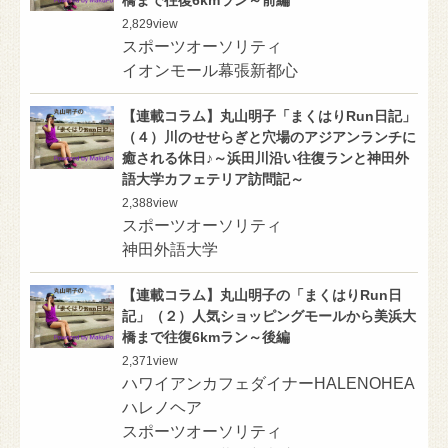
2,829
view
スポーツオーソリティ
イオンモール幕張新都心
【連載コラム】丸山明子「まくはりRun日記」
（４）川のせせらぎと穴場のアジアンランチに
癒される休日♪～浜田川沿い往復ランと神田外
語大学カフェテリア訪問記～
2,388
view
スポーツオーソリティ
神田外語大学
【連載コラム】丸山明子の「まくはりRun日
記」（２）人気ショッピングモールから美浜大
橋まで往復6kmラン～後編
2,371
view
ハワイアンカフェダイナーHALENOHEA
ハレノヘア
スポーツオーソリティ