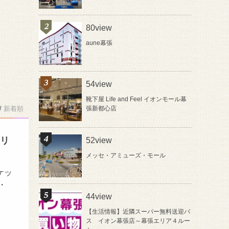
80view
aune幕張
54view
靴下屋 Life and Feel イオンモール幕
/
新着順
張新都心店
クリ
52view
メッセ・アミューズ・モール
ケッ
・
44view
【生活情報】近隣スーパー無料送迎バ
ス イオン幕張店～幕張エリア４ルー