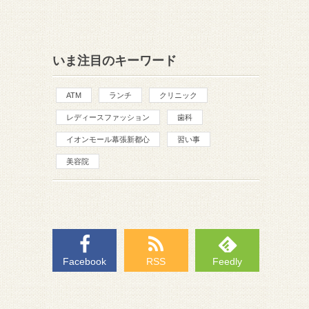
いま注目のキーワード
ATM
ランチ
クリニック
レディースファッション
歯科
イオンモール幕張新都心
習い事
美容院
Facebook
RSS
Feedly