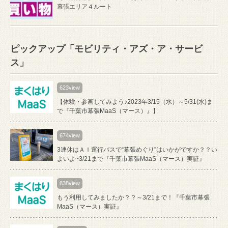
幕張エリア４ルート
ピックアップ「モビリティ・アズ・ア・サービ
ス」
623view
【体験・参画してみよう♪2023年3/15（水）～5/31(水)ま
で『千葉市幕張MaaS（マース）』】
674view
3連休はＡＩ運行バスで“幕張めぐり”はいかがですか？？い
よいよ~3/21まで『千葉市幕張MaaS（マース）実証』
838view
もう利用してみましたか？？～3/21まで！『千葉市幕張
MaaS（マース）実証』