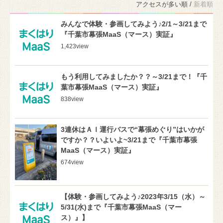
アクセスが多い順 /
新着順
みんなで体験・参画してみよう♪2/1～3/21まで
『千葉市幕張MaaS（マース）実証』
1,423
view
もう利用してみましたか？？～3/21まで！『千
葉市幕張MaaS（マース）実証』
838
view
3連休はＡＩ運行バスで“幕張めぐり”はいかが
ですか？？いよいよ~3/21まで『千葉市幕張
MaaS（マース）実証』
674
view
【体験・参画してみよう♪2023年3/15（水）～
5/31(水)まで『千葉市幕張MaaS（マー
ス）』】