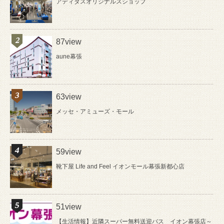
アディダスオリジナルスショップ
87view
aune幕張
63view
メッセ・アミューズ・モール
59view
靴下屋 Life and Feel イオンモール幕張新都心店
51view
【生活情報】近隣スーパー無料送迎バス イオン幕張店～