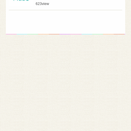
623
view