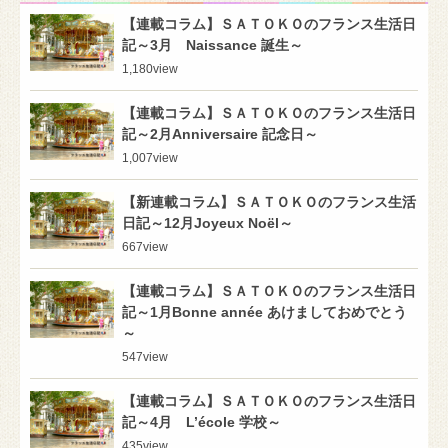
【連載コラム】ＳＡＴＯＫＯのフランス生活日
記～3月 Naissance 誕生～
1,180
view
【連載コラム】ＳＡＴＯＫＯのフランス生活日
記～2月Anniversaire 記念日～
1,007
view
【新連載コラム】ＳＡＴＯＫＯのフランス生活
日記～12月Joyeux Noël～
667
view
【連載コラム】ＳＡＴＯＫＯのフランス生活日
記～1月Bonne année あけましておめでとう
～
547
view
【連載コラム】ＳＡＴＯＫＯのフランス生活日
記～4月 L’école 学校～
435
view