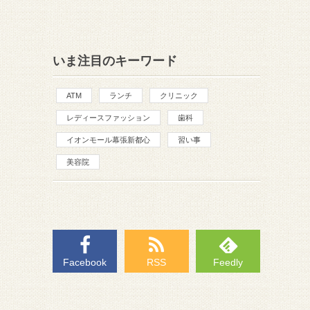
いま注目のキーワード
ATM
ランチ
クリニック
レディースファッション
歯科
イオンモール幕張新都心
習い事
美容院
Facebook
RSS
Feedly