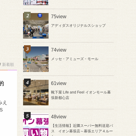
75view
アディダスオリジナルスショップ
74view
メッセ・アミューズ・モール
/
新着順
的
61view
靴下屋 Life and Feel イオンモール幕
張新都心店
みえ
Ｓ
48view
【生活情報】近隣スーパー無料送迎バ
ス イオン幕張店～幕張エリア４ルー