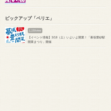
ピックアップ「ペリエ」
1,150view
【イベント情報】3/18（土）いよいよ開業！「幕張豊砂駅
開業まつり」開催