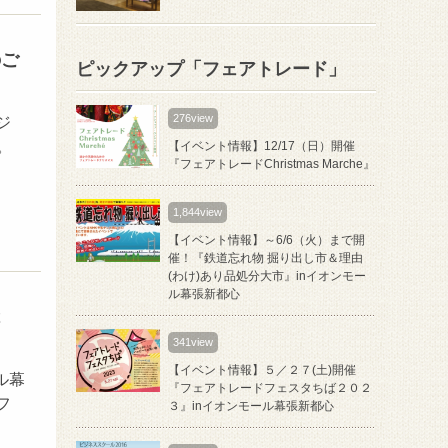
のご
ピックアップ「フェアトレード」
276view
ジ
。
【イベント情報】12/17（日）開催
『フェアトレードChristmas Marche』
1,844view
【イベント情報】～6/6（火）まで開
催！『鉄道忘れ物 掘り出し市＆理由
(わけ)あり品処分大市』inイオンモー
ル幕張新都心
２
341view
【イベント情報】５／２７(土)開催
ール幕
『フェアトレードフェスタちば２０２
フ
３』inイオンモール幕張新都心