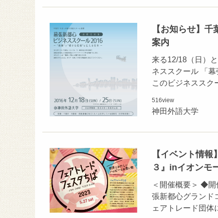
【お知らせ】千
案内
来る12/18（日
ネススクール 「
このビジネススク
516
view
神田外語大学
【イベント情報
３』inイオンモ
＜開催概要＞ ◆開催
張新都心グランドコ
ェアトレード団体