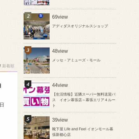
69view
アディダスオリジナルスショップ
48view
メッセ・アミューズ・モール
/
新着順
由
44view
【生活情報】近隣スーパー無料送迎バ
ス イオン幕張店～幕張エリア４ルー
終日
ト
39view
靴下屋 Life and Feel イオンモール幕
張新都心店