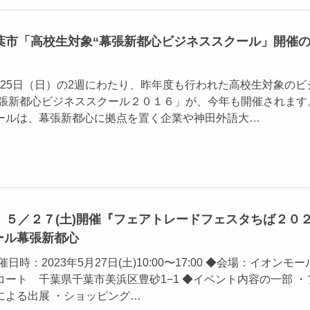
葉市「高校生対象“幕張新都心ビジネススクール」開催
）と25日（日）の2週にわたり、昨年度も行われた高校生対象のビ
幕張新都心ビジネススクール２０１６」が、今年も開催されます
ールは、幕張新都心に拠点を置く企業や神田外語大…
】５／２７(土)開催『フェアトレードフェスタちば２０
ール幕張新都心
日時：2023年5月27日(土)10:00〜17:00 ◆会場：イオンモ
ート 千葉県千葉市美浜区豊砂1−1 ◆イベント内容の一部 ・
による出展 ・ショッピング…