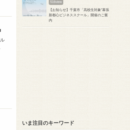
516view
【お知らせ】千葉市「高校生対象“幕張
新都心ビジネススクール」開催のご案
内
』
マル
、
いま注目のキーワード