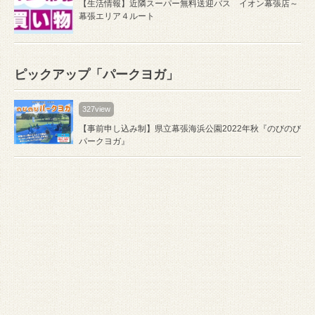
【生活情報】近隣スーパー無料送迎バス イオン幕張店～
幕張エリア４ルート
ピックアップ「パークヨガ」
327view
【事前申し込み制】県立幕張海浜公園2022年秋『のびのび
パークヨガ』