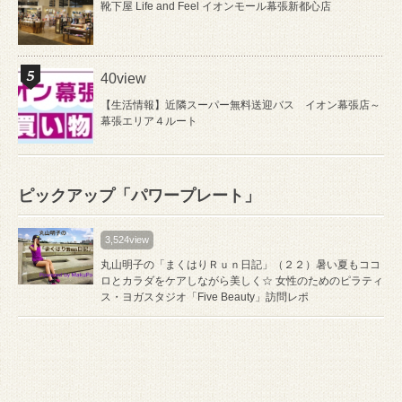
靴下屋 Life and Feel イオンモール幕張新都心店
40view
【生活情報】近隣スーパー無料送迎バス イオン幕張店～
幕張エリア４ルート
ピックアップ「パワープレート」
3,524view
丸山明子の「まくはりＲｕｎ日記」（２２）暑い夏もココ
ロとカラダをケアしながら美しく☆ 女性のためのピラティ
ス・ヨガスタジオ「Five Beauty」訪問レポ