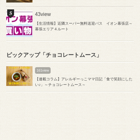
43view
【生活情報】近隣スーパー無料送迎バス イオン幕張店～
幕張エリア４ルート
ピックアップ「チョコレートムース」
161view
【連載コラム】アレルギーっこママ日記「食で笑顔にした
い♪」～チョコレートムース～