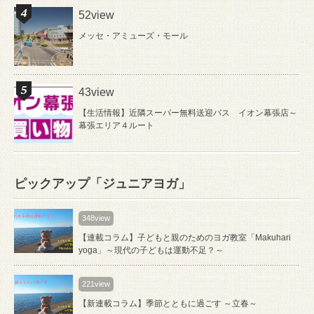
52view
メッセ・アミューズ・モール
43view
【生活情報】近隣スーパー無料送迎バス イオン幕張店～
幕張エリア４ルート
ピックアップ「ジュニアヨガ」
348view
【連載コラム】子どもと親のためのヨガ教室「Makuhari
yoga」～現代の子どもは運動不足？～
221view
【新連載コラム】季節とともに過ごす ～立春～