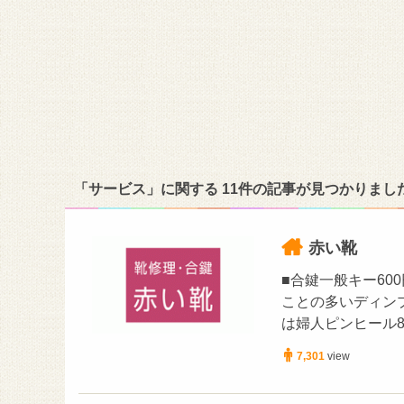
「サービス」に関する 11件の記事が見つかりまし
赤い靴
■合鍵一般キー60
ことの多いディンプ
は婦人ピンヒール8
7,301
view