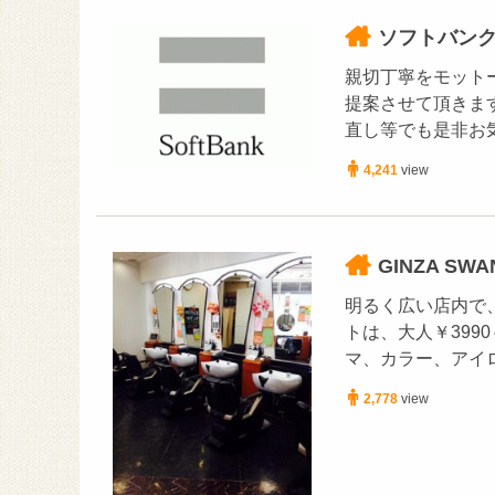
ソフトバン
親切丁寧をモット
提案させて頂きま
直し等でも是非お
4,241
view
GINZA SWA
明るく広い店内で
トは、大人￥3990
マ、カラー、アイロ
2,778
view