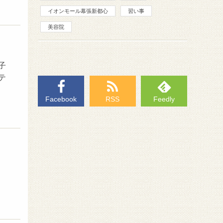
イオンモール幕張新都心
習い事
美容院
子
テ
Facebook
RSS
Feedly