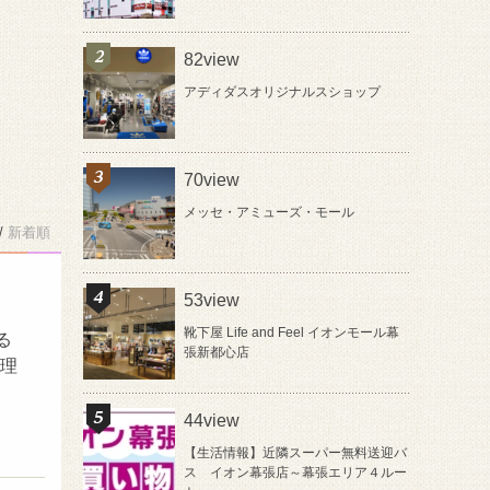
82view
アディダスオリジナルスショップ
70view
メッセ・アミューズ・モール
/
新着順
53view
靴下屋 Life and Feel イオンモール幕
る
張新都心店
修理
44view
【生活情報】近隣スーパー無料送迎バ
ス イオン幕張店～幕張エリア４ルー