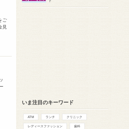
ト
をご
金見
ッ
ー
いま注目のキーワード
ATM
ランチ
クリニック
レディースファッション
歯科