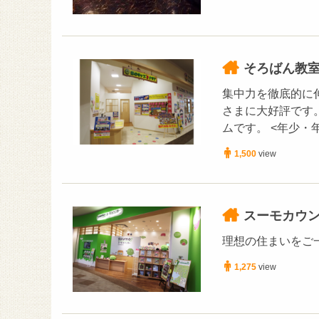
そろばん教室
集中力を徹底的に
さまに大好評です
ムです。 <年少・
1,500
view
スーモカウ
理想の住まいをご
1,275
view