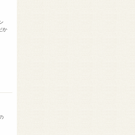
ン
だか
の
。