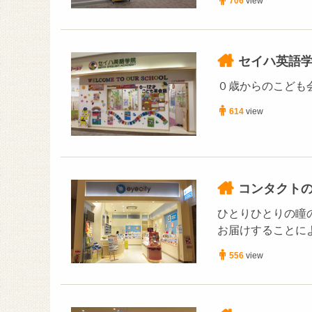
706
view
セイハ英語
０歳からのこども
614
view
コンタクト
ひとりひとりの瞳
お届けすることに
556
view