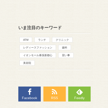
いま注目のキーワード
ATM
ランチ
クリニック
レディースファッション
歯科
イオンモール幕張新都心
習い事
美容院
Facebook
RSS
Feedly