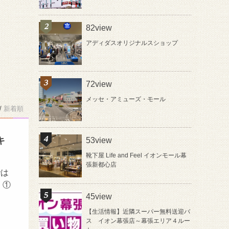
82view
アディダスオリジナルスショップ
72view
メッセ・アミューズ・モール
/
新着順
キ
53view
靴下屋 Life and Feel イオンモール幕
張新都心店
では
 ①
45view
【生活情報】近隣スーパー無料送迎バ
ス イオン幕張店～幕張エリア４ルー