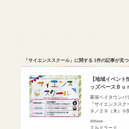
「サイエンススクール」に関する 1件の記事が見
【地域イベント
ッズベースＢｕ
幕張ベイタウンパ
『サイエンススクー
９／２９（木）※開
368
view
エルドラード