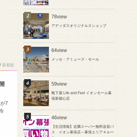
78view
アディダスオリジナルスショップ
64view
メッセ・アミューズ・モール
/
新着順
開
59view
靴下屋 Life and Feel イオンモール幕
張新都心店
が7
を
46view
【生活情報】近隣スーパー無料送迎バ
ス イオン幕張店～幕張エリア４ルー