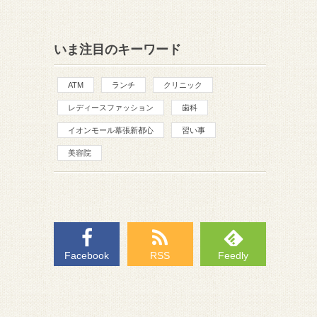
いま注目のキーワード
ATM
ランチ
クリニック
レディースファッション
歯科
イオンモール幕張新都心
習い事
美容院
Facebook
RSS
Feedly