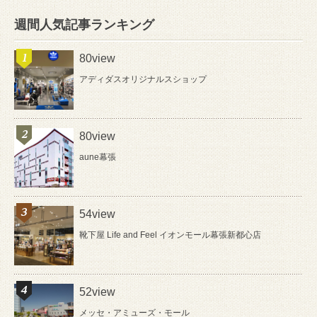
週間人気記事ランキング
80view
アディダスオリジナルスショップ
80view
aune幕張
54view
靴下屋 Life and Feel イオンモール幕張新都心店
52view
メッセ・アミューズ・モール