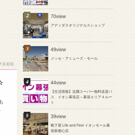
70view
アディダスオリジナルスショップ
49view
メッセ・アミューズ・モール
/
新着順
☆
44view
【生活情報】近隣スーパー無料送迎バ
ス イオン幕張店～幕張エリア４ルー
も
ト
。
39view
靴下屋 Life and Feel イオンモール幕
張新都心店