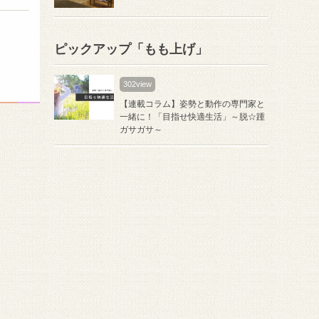
ピックアップ「もも上げ」
302view
【連載コラム】姿勢と動作の専門家と
一緒に！「目指せ快適生活」～脱☆踵
ガサガサ～