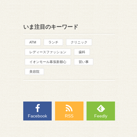
いま注目のキーワード
ATM
ランチ
クリニック
レディースファッション
歯科
イオンモール幕張新都心
習い事
美容院
Facebook
RSS
Feedly