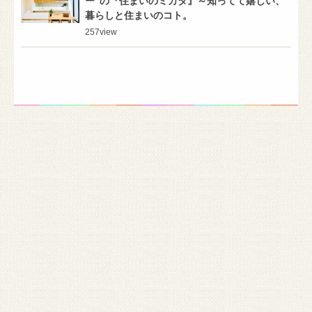
ー”の『住まいのミカタ』～知ってて嬉しい、
暮らしと住まいのコト。
257
view