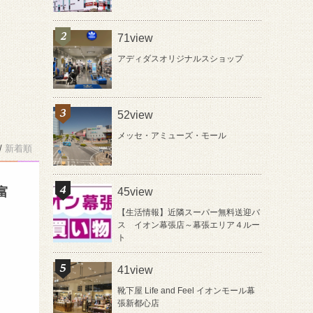
71view
アディダスオリジナルスショップ
52view
メッセ・アミューズ・モール
/
新着順
富
45view
【生活情報】近隣スーパー無料送迎バ
ス イオン幕張店～幕張エリア４ルー
ト
41view
靴下屋 Life and Feel イオンモール幕
張新都心店