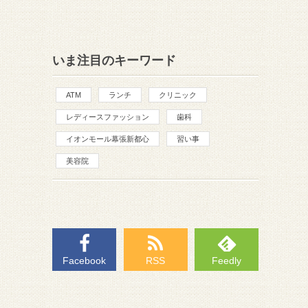
いま注目のキーワード
ATM
ランチ
クリニック
レディースファッション
歯科
イオンモール幕張新都心
習い事
美容院
Facebook
RSS
Feedly