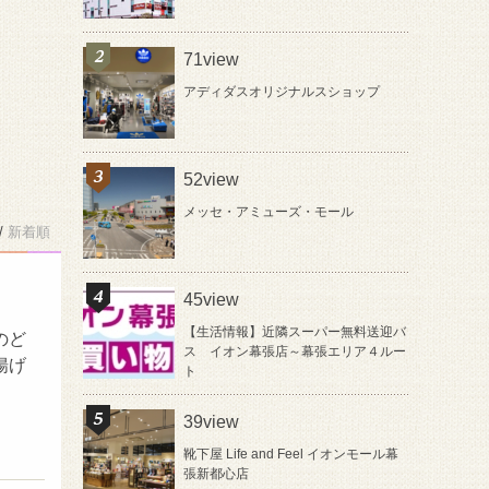
71view
アディダスオリジナルスショップ
52view
メッセ・アミューズ・モール
/
新着順
45view
【生活情報】近隣スーパー無料送迎バ
のど
ス イオン幕張店～幕張エリア４ルー
揚げ
ト
39view
靴下屋 Life and Feel イオンモール幕
張新都心店