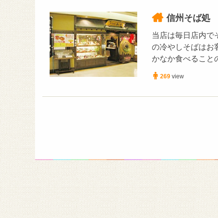
信州そば処
当店は毎日店内で
の冷やしそばはお
かなか食べること
269
view