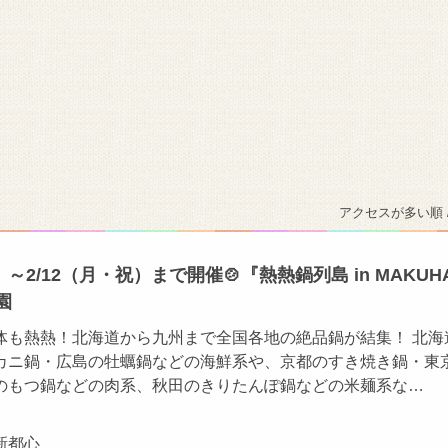
アクセスが多い順 
2/12（月・祝）まで開催🍲『熱熱鍋列島 in MAKUHA
園
体も熱熱！北海道から九州まで全国各地の絶品鍋が結集！ 北海
カニ鍋・広島の牡蠣鍋などの海鮮系や、京都のすき焼き鍋・東
のもつ鍋などの肉系、秋田のきりたんぽ鍋などの米麺系な…
新都心