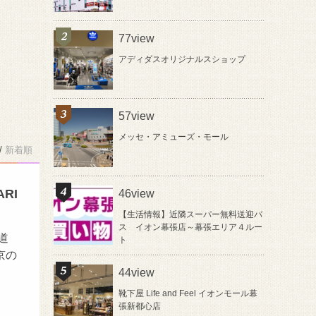
77view
アディダスオリジナルスショップ
57view
メッセ・アミューズ・モール
/
新着順
RI
46view
【生活情報】近隣スーパー無料送迎バ
ス イオン幕張店～幕張エリア４ルー
道
ト
京の
44view
靴下屋 Life and Feel イオンモール幕
張新都心店