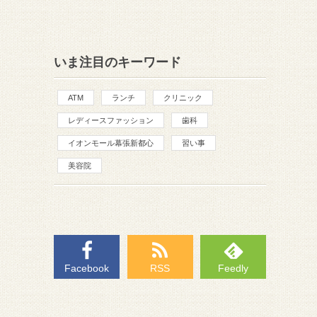
いま注目のキーワード
ATM
ランチ
クリニック
レディースファッション
歯科
イオンモール幕張新都心
習い事
美容院
Facebook
RSS
Feedly