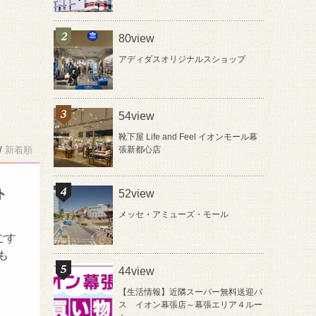
80view
アディダスオリジナルスショップ
54view
靴下屋 Life and Feel イオンモール幕
/
新着順
張新都心店
ト
52view
メッセ・アミューズ・モール
ごす
も
44view
【生活情報】近隣スーパー無料送迎バ
ス イオン幕張店～幕張エリア４ルー