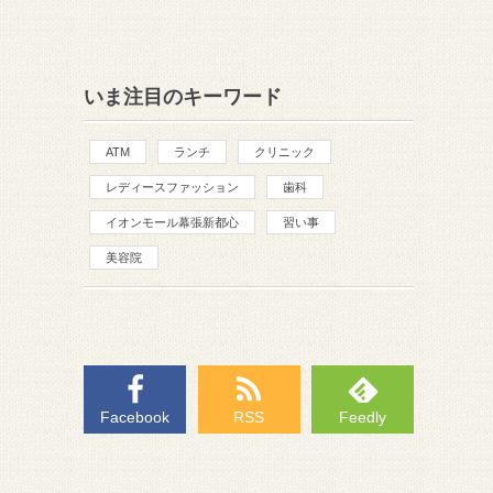
いま注目のキーワード
ATM
ランチ
クリニック
レディースファッション
歯科
イオンモール幕張新都心
習い事
美容院
Facebook
RSS
Feedly