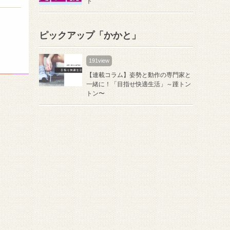
ト
ピックアップ「かかと」
191view
【連載コラム】姿勢と動作の専門家と
一緒に！「目指せ快適生活」～踵トン
トン〜