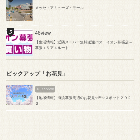
メッセ・アミューズ・モール
48view
【生活情報】近隣スーパー無料送迎バス イオン幕張店～
幕張エリア４ルート
ピックアップ「お花見」
16,777view
【地域情報】海浜幕張周辺のお花見✨🌸✨スポット２０２
３