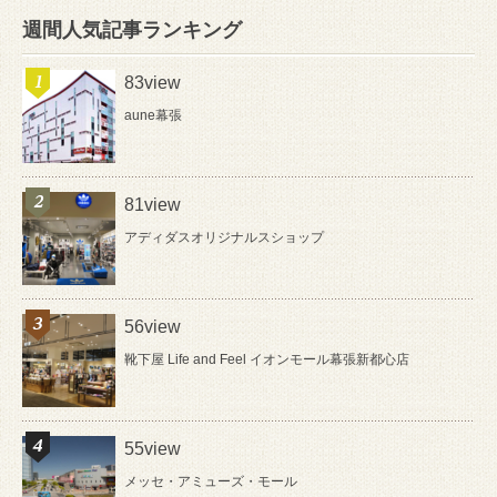
週間人気記事ランキング
83view
aune幕張
81view
アディダスオリジナルスショップ
56view
靴下屋 Life and Feel イオンモール幕張新都心店
55view
メッセ・アミューズ・モール