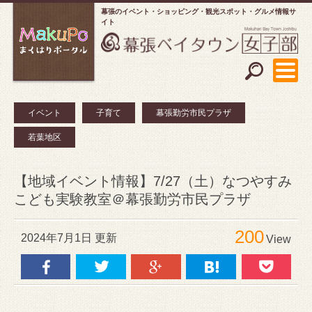
幕張のイベント・ショッピング
観光スポット・グルメ情報サ
イト
イベント
子育て
幕張勤労市民プラザ
若葉地区
【地域イベント情報】7/27（土）なつやすみ
こども実験教室＠幕張勤労市民プラザ
200
2024年7月1日 更新
View