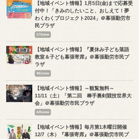
【地域イベント情報】1月5日(金)まで応募受
付中！「きみのしたいこと、おしえて！夢
わくわくプロジェクト2024」＠幕張勤労市
民プラザ
173view
【地域イベント情報】『夏休み子ども落語
教室＆子ども幕張寄席』＠幕張勤労市民プ
ラザ
481view
【地域イベント情報】～観覧無料～
11/11（土）「第二回 棒手裏剣競技世界大
会」＠幕張勤労市民プラザ
425view
【地域イベント情報】毎月第1木曜日開催
12/7（木）『幕張寄席』＠幕張勤労市民プ