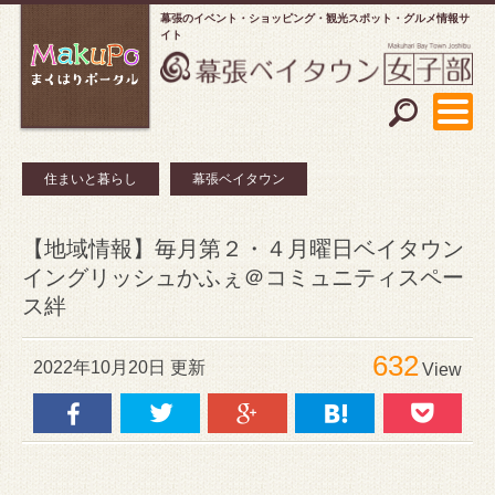
幕張のイベント・ショッピング
観光スポット・グルメ情報サ
イト
住まいと暮らし
幕張ベイタウン
【地域情報】毎月第２・４月曜日ベイタウン
イングリッシュかふぇ＠コミュニティスペー
ス絆
632
2022年10月20日 更新
View