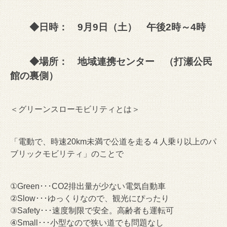
◆日時： 9月9日（土） 午後2時～4時
◆場所： 地域連携センター （打瀬公民
館の裏側）
＜グリーンスローモビリティとは＞
「電動で、時速20km未満で公道を走る４人乗り以上のパ
ブリックモビリティ」のことで
①Green･･･CO2排出量が少ない電気自動車
②Slow･･･ゆっくりなので、観光にぴったり
③Safety･･･速度制限で安全。高齢者も運転可
④Small･･･小型なので狭い道でも問題なし