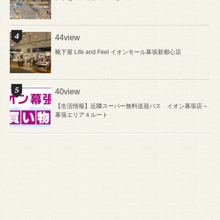
44view
靴下屋 Life and Feel イオンモール幕張新都心店
40view
【生活情報】近隣スーパー無料送迎バス イオン幕張店～
幕張エリア４ルート