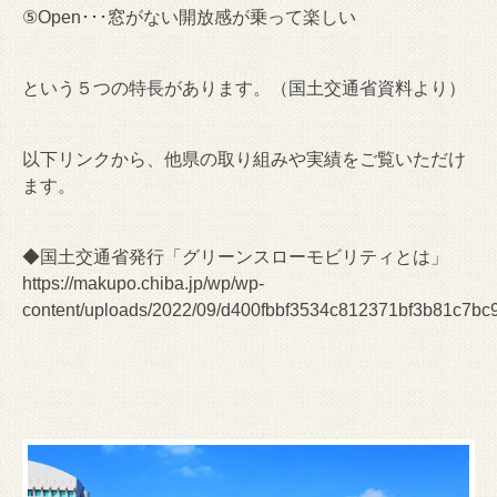
⑤Open･･･窓がない開放感が乗って楽しい
という５つの特長があります。（国土交通省資料より）
以下リンクから、他県の取り組みや実績をご覧いただけ
ます。
◆国土交通省発行「グリーンスローモビリティとは」
https://makupo.chiba.jp/wp/wp-
content/uploads/2022/09/d400fbbf3534c812371bf3b81c7bc9