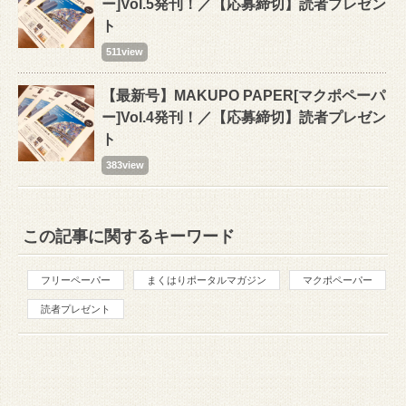
ー]Vol.5発刊！／【応募締切】読者プレゼン
ト
511view
【最新号】MAKUPO PAPER[マクポペーパ
ー]Vol.4発刊！／【応募締切】読者プレゼン
ト
383view
この記事に関するキーワード
フリーペーパー
まくはりポータルマガジン
マクポペーパー
読者プレゼント