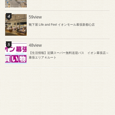
59view
靴下屋 Life and Feel イオンモール幕張新都心店
48view
【生活情報】近隣スーパー無料送迎バス イオン幕張店～
幕張エリア４ルート