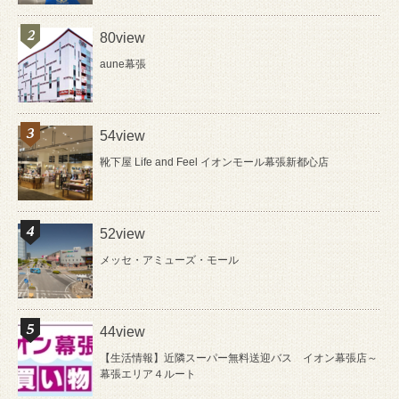
80view
aune幕張
54view
靴下屋 Life and Feel イオンモール幕張新都心店
52view
メッセ・アミューズ・モール
44view
【生活情報】近隣スーパー無料送迎バス イオン幕張店～
幕張エリア４ルート