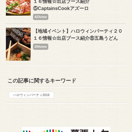
１６情報☆出店ブース紹介
⑤CaptainsCookアズーロ
423view
【地域イベント】ハロウィンパーティ２０
１６情報☆出店ブース紹介⑧五島うどん
294view
この記事に関するキーワード
ハロウィンパーティ2016