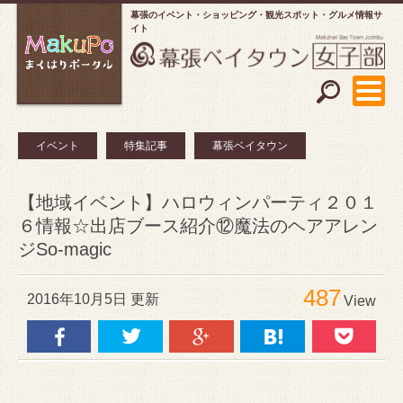
幕張のイベント・ショッピング
観光スポット・グルメ情報サ
イト
イベント
特集記事
幕張ベイタウン
【地域イベント】ハロウィンパーティ２０１
６情報☆出店ブース紹介⑫魔法のヘアアレン
ジSo-magic
487
2016年10月5日 更新
View