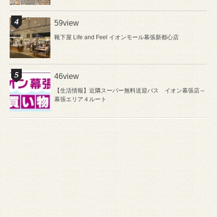
59view
靴下屋 Life and Feel イオンモール幕張新都心店
46view
【生活情報】近隣スーパー無料送迎バス イオン幕張店～
幕張エリア４ルート