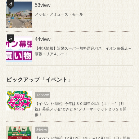
53view
メッセ・アミューズ・モール
44view
【生活情報】近隣スーパー無料送迎バス イオン幕張店～
幕張エリア４ルート
ピックアップ「イベント」
127view
【イベント情報】今年は３０周年☆5/2（土）～4（月･
祝）幕張メッセ“どきどき”フリーマーケット２０２６開
催！
84view
【イベント情報】12月12日（金）～12月14日（日）開催