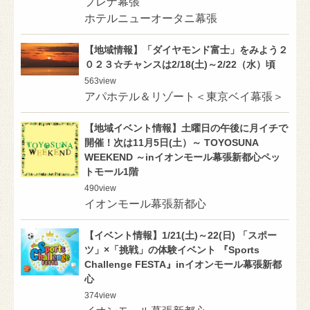
プレナ幕張
ホテルニューオータニ幕張
【地域情報】「ダイヤモンド富士」をみよう２
０２３☆チャンスは2/18(土)～2/22（水）頃
563
view
アパホテル＆リゾート＜東京ベイ幕張＞
【地域イベント情報】土曜日の午後に月イチで
開催！次は11月5日(土）～ TOYOSUNA
WEEKEND ～inイオンモール幕張新都心ペッ
トモール1階
490
view
イオンモール幕張新都心
【イベント情報】1/21(土)～22(日) 「スポー
ツ」×「挑戦」の体験イベント 『Sports
Challenge FESTA』inイオンモール幕張新都
心
374
view