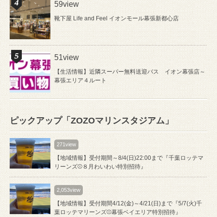
59view
靴下屋 Life and Feel イオンモール幕張新都心店
51view
【生活情報】近隣スーパー無料送迎バス イオン幕張店～
幕張エリア４ルート
ピックアップ「ZOZOマリンスタジアム」
271view
【地域情報】受付期間～8/4(日)22:00まで『千葉ロッテマ
リーンズ⚾８月わいわい特別招待』
2,053view
【地域情報】受付期間4/12(金)～4/21(日)まで『5/7(火)千
葉ロッテマリーンズ⚾幕張ベイエリア特別招待』