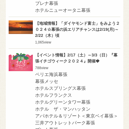
プレナ幕張
ホテルニューオータニ幕張
【地域情報】「ダイヤモンド富士」をみよう２
０２４☆幕張の浜エリアチャンスは2/19(月)～
2/22（木）頃
1,065
view
【イベント情報】2/17（土）～3/3（日）『幕
張イチゴウィーク２０２４』開催🍓
788
view
ペリエ海浜幕張
幕張メッセ
ホテルスプリングス幕張
ホテルフランクス
ホテルグリーンタワー幕張
ホテル ザ・マンハッタン
アパホテル＆リゾート＜東京ベイ幕張＞
三井アウトレットパーク幕張