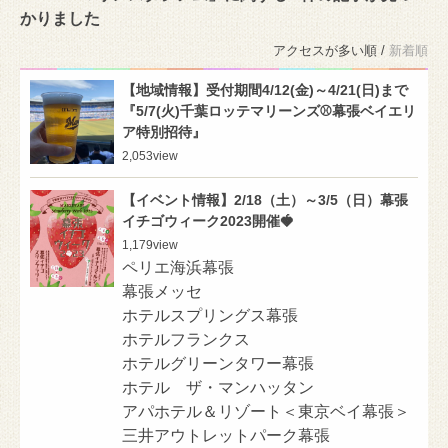
かりました
アクセスが多い順 /
新着順
【地域情報】受付期間4/12(金)～4/21(日)まで
『5/7(火)千葉ロッテマリーンズ⚾幕張ベイエリ
ア特別招待』
2,053
view
【イベント情報】2/18（土）～3/5（日）幕張
イチゴウィーク2023開催🍓
1,179
view
ペリエ海浜幕張
幕張メッセ
ホテルスプリングス幕張
ホテルフランクス
ホテルグリーンタワー幕張
ホテル ザ・マンハッタン
アパホテル＆リゾート＜東京ベイ幕張＞
三井アウトレットパーク幕張