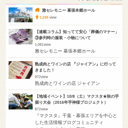
雅セレモニー 幕張本郷ホール
1,266
view
【連載コラム】知ってて安心「葬儀のマナー」
③参列時の服装・小物について
1,081
view
雅セレモニー 幕張本郷ホール
熟成肉とワインの店 『ジャイアン』に行って
きました！
972
view
熟成肉とワインの店 ジャイアン
【地域イベント】10/8（土）マクスタ★秋の芋
掘り大会（2016年芋神様プロジェクト）
872
view
『マクスタ』千葉・幕張エリアを中心と
した生活情報ブログコミュニティ