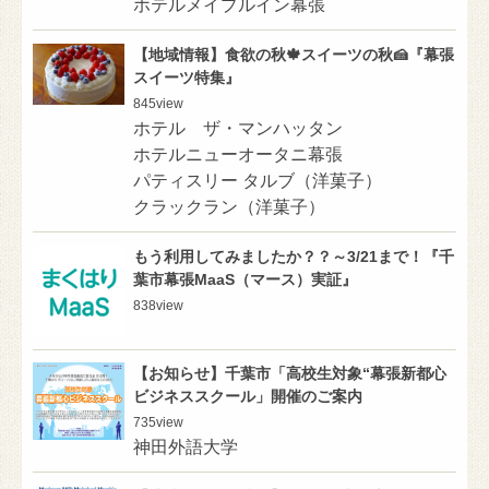
ホテルメイプルイン幕張
【地域情報】食欲の秋🍁スイーツの秋🍰『幕張
スイーツ特集』
845
view
ホテル ザ・マンハッタン
ホテルニューオータニ幕張
パティスリー タルブ（洋菓子）
クラックラン（洋菓子）
もう利用してみましたか？？～3/21まで！『千
葉市幕張MaaS（マース）実証』
838
view
【お知らせ】千葉市「高校生対象“幕張新都心
ビジネススクール」開催のご案内
735
view
神田外語大学