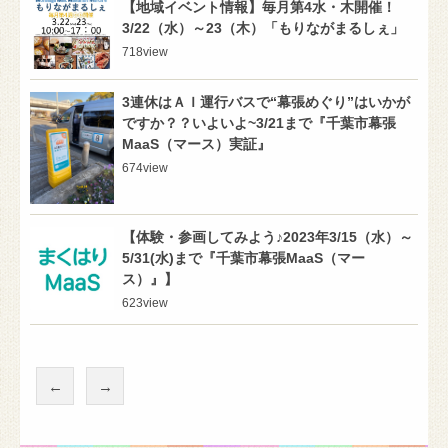
【地域イベント情報】毎月第4水・木開催！
3/22（水）～23（木）「もりながまるしぇ」
718
view
3連休はＡＩ運行バスで“幕張めぐり”はいかが
ですか？？いよいよ~3/21まで『千葉市幕張
MaaS（マース）実証』
674
view
【体験・参画してみよう♪2023年3/15（水）～
5/31(水)まで『千葉市幕張MaaS（マー
ス）』】
623
view
←
→