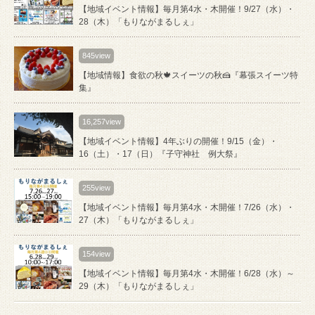
【地域イベント情報】毎月第4水・木開催！9/27（水）・
28（木）「もりながまるしぇ」
845view
【地域情報】食欲の秋🍁スイーツの秋🍰『幕張スイーツ特
集』
16,257view
【地域イベント情報】4年ぶりの開催！9/15（金）・
16（土）・17（日）『子守神社 例大祭』
255view
【地域イベント情報】毎月第4水・木開催！7/26（水）・
27（木）「もりながまるしぇ」
154view
【地域イベント情報】毎月第4水・木開催！6/28（水）～
29（木）「もりながまるしぇ」