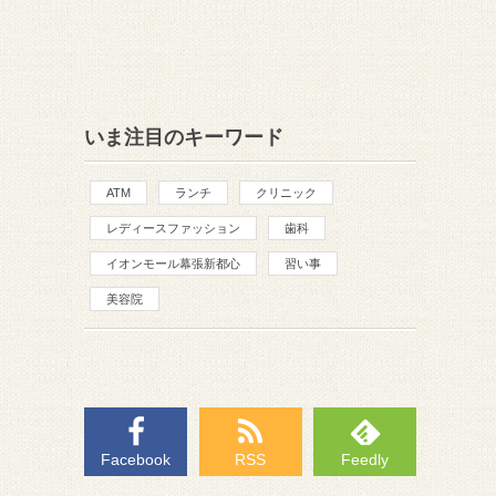
いま注目のキーワード
ATM
ランチ
クリニック
レディースファッション
歯科
イオンモール幕張新都心
習い事
美容院
Facebook
RSS
Feedly