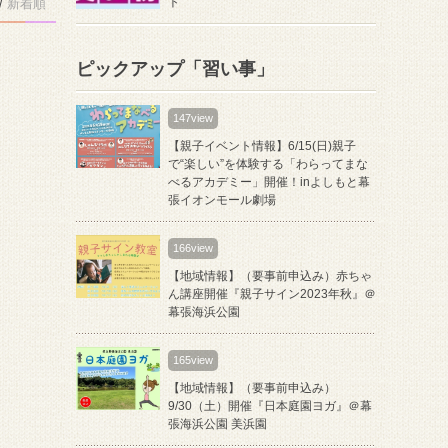
ト
/
新着順
ピックアップ「習い事」
147view
【親子イベント情報】6/15(日)親子
で“楽しい”を体験する「わらってまな
べるアカデミー」開催！inよしもと幕
張イオンモール劇場
166view
【地域情報】（要事前申込み）赤ちゃ
ん講座開催『親子サイン2023年秋』＠
幕張海浜公園
165view
【地域情報】（要事前申込み）
9/30（土）開催『日本庭園ヨガ』＠幕
張海浜公園 美浜園