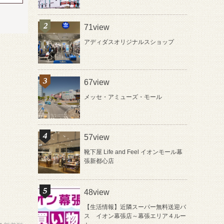
71view
アディダスオリジナルスショップ
67view
メッセ・アミューズ・モール
57view
靴下屋 Life and Feel イオンモール幕
張新都心店
48view
【生活情報】近隣スーパー無料送迎バ
ス イオン幕張店～幕張エリア４ルー