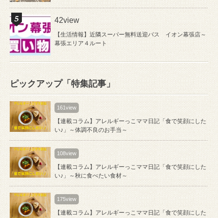
42view
【生活情報】近隣スーパー無料送迎バス イオン幕張店～
幕張エリア４ルート
ピックアップ「特集記事」
161view
【連載コラム】アレルギーっこママ日記「食で笑顔にした
い♪」～体調不良のお手当～
108view
【連載コラム】アレルギーっこママ日記「食で笑顔にした
い♪」～秋に食べたい食材～
175view
【連載コラム】アレルギーっこママ日記「食で笑顔にした