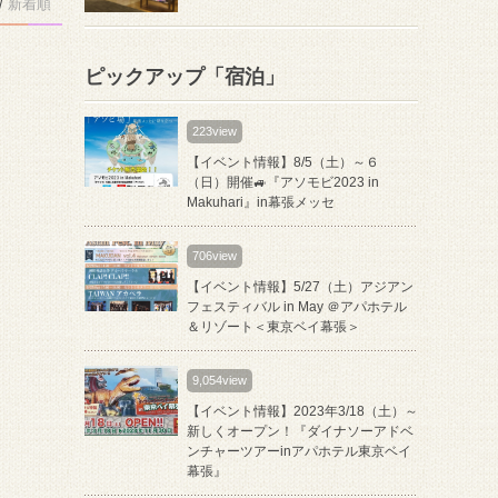
/
新着順
ピックアップ「宿泊」
223view
【イベント情報】8/5（土）～６
（日）開催🚙『アソモビ2023 in
Makuhari』in幕張メッセ
706view
【イベント情報】5/27（土）アジアン
フェスティバル in May ＠アパホテル
＆リゾート＜東京ベイ幕張＞
9,054view
【イベント情報】2023年3/18（土）～
新しくオープン！『ダイナソーアドベ
ンチャーツアーinアパホテル東京ベイ
幕張』