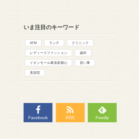
いま注目のキーワード
ATM
ランチ
クリニック
レディースファッション
歯科
イオンモール幕張新都心
習い事
美容院
Facebook
RSS
Feedly