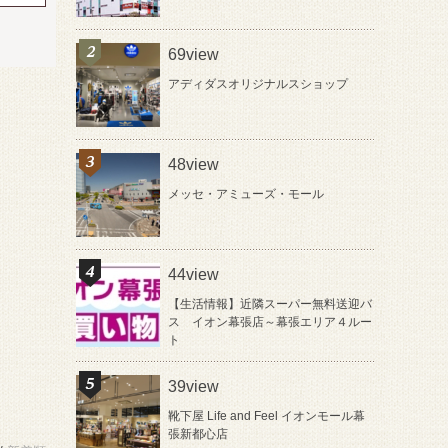
69view
アディダスオリジナルスショップ
48view
メッセ・アミューズ・モール
44view
【生活情報】近隣スーパー無料送迎バ
ス イオン幕張店～幕張エリア４ルー
ト
39view
靴下屋 Life and Feel イオンモール幕
張新都心店