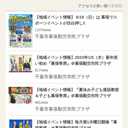
アクセスが多い順 /
新着順
【地域イベント情報】 6/18（日）は 幕張でス
ポーツイベントが目白押し‼︎
1,074
view
千葉市幕張勤労市民プラザ
【地域イベント情報】2023年1/5（木）新年笑
い初め『幕張寄席』＠幕張勤労市民プラザ
617
view
千葉市幕張勤労市民プラザ
【地域イベント情報】『夏休み子ども落語教室
＆子ども幕張寄席』＠幕張勤労市民プラザ
481
view
千葉市幕張勤労市民プラザ
【地域イベント情報】毎月第1木曜日開催『幕