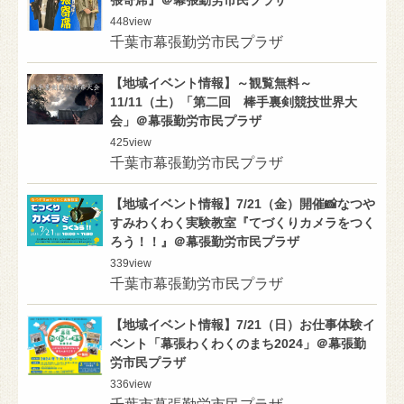
張寄席』＠幕張勤労市民プラザ
448
view
千葉市幕張勤労市民プラザ
【地域イベント情報】～観覧無料～
11/11（土）「第二回 棒手裏剣競技世界大
会」＠幕張勤労市民プラザ
425
view
千葉市幕張勤労市民プラザ
【地域イベント情報】7/21（金）開催📸なつや
すみわくわく実験教室『てづくりカメラをつく
ろう！！』＠幕張勤労市民プラザ
339
view
千葉市幕張勤労市民プラザ
【地域イベント情報】7/21（日）お仕事体験イ
ベント「幕張わくわくのまち2024」＠幕張勤
労市民プラザ
336
view