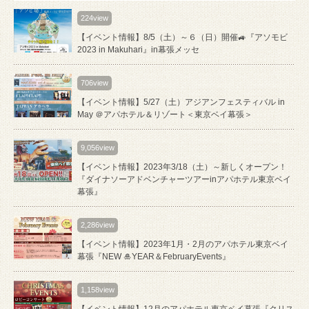
224view
【イベント情報】8/5（土）～６（日）開催🚙『アソモビ
2023 in Makuhari』in幕張メッセ
706view
【イベント情報】5/27（土）アジアンフェスティバル in
May ＠アパホテル＆リゾート＜東京ベイ幕張＞
9,056view
【イベント情報】2023年3/18（土）～新しくオープン！
『ダイナソーアドベンチャーツアーinアパホテル東京ベイ
幕張』
2,286view
【イベント情報】2023年1月・2月のアパホテル東京ベイ
幕張『NEW 🎍YEAR＆FebruaryEvents』
1,158view
【イベント情報】12月のアパホテル東京ベイ幕張『クリス