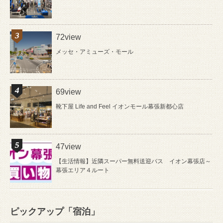
72view
メッセ・アミューズ・モール
69view
靴下屋 Life and Feel イオンモール幕張新都心店
47view
【生活情報】近隣スーパー無料送迎バス イオン幕張店～
幕張エリア４ルート
ピックアップ「宿泊」