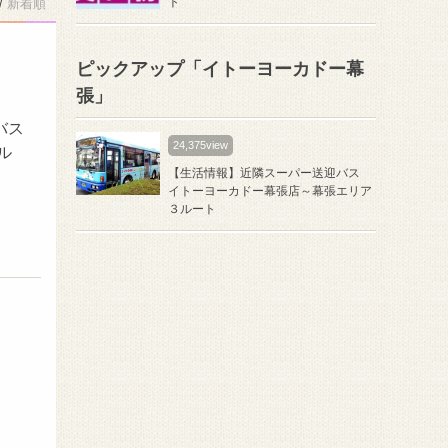
ト
/
新着順
ピックアップ「イトーヨーカドー幕
張」
バス
24,375view
ル
【生活情報】近隣スーパー送迎バス
イトーヨーカドー幕張店～幕張エリア
３ルート