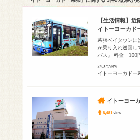
「イトーヨーカドー幕張」に関する 3件の記事が
【生活情報】近
イトーヨーカド
幕張ベイタウンに
が乗り入れ巡回し
バス』 料金 10
24,375
view
イトーヨーカドー
イトーヨー
8,481
view