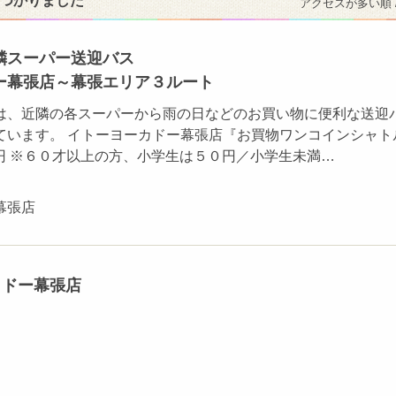
見つかりました
アクセスが多い順 
隣スーパー送迎バス
ー幕張店～幕張エリア３ルート
は、近隣の各スーパーから雨の日などのお買い物に便利な送迎
ています。 イトーヨーカドー幕張店『お買物ワンコインシャト
0円 ※６０才以上の方、小学生は５０円／小学生未満…
幕張店
カドー幕張店