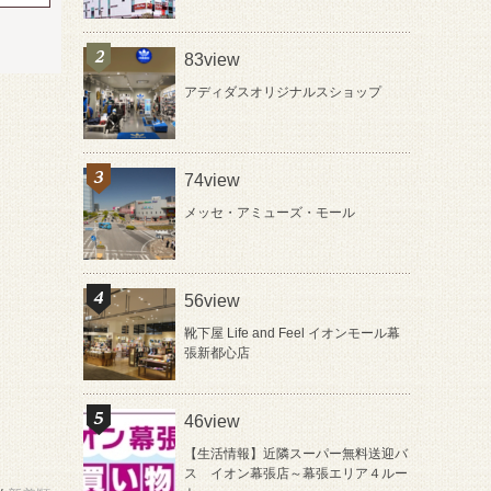
83view
アディダスオリジナルスショップ
74view
メッセ・アミューズ・モール
56view
靴下屋 Life and Feel イオンモール幕
張新都心店
46view
【生活情報】近隣スーパー無料送迎バ
ス イオン幕張店～幕張エリア４ルー