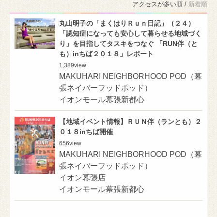
アクセスが多い順 /
新着順
丸山明子の「まくはりＲｕｎ日記」（２４）
「認知症になっても安心して暮らせる地域づく
り」を目指してタスキをつなぐ 「RUN伴（と
も）inちば２０１８」レポート
1,389
view
MAKUHARI NEIGHBORHOOD POD（幕
張ネイバーフッドポッド）
イオンモール幕張新都心
【地域イベント情報】ＲＵＮ伴（ランとも）２
０１８inちば開催
656
view
MAKUHARI NEIGHBORHOOD POD（幕
張ネイバーフッドポッド）
イオン幕張店
イオンモール幕張新都心