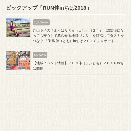
ピックアップ「RUN伴inちば2018」
1,389view
丸山明子の「まくはりＲｕｎ日記」（２４）「認知症にな
っても安心して暮らせる地域づくり」を目指してタスキを
つなぐ 「RUN伴（とも）inちば２０１８」レポート
656view
【地域イベント情報】ＲＵＮ伴（ランとも）２０１８inち
ば開催