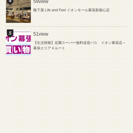
59view
靴下屋 Life and Feel イオンモール幕張新都心店
51view
【生活情報】近隣スーパー無料送迎バス イオン幕張店～
幕張エリア４ルート