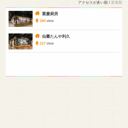
アクセスが多い順 /
新着順
重慶厨房
380
view
仙臺たんや利久
227
view