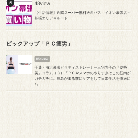
48view
【生活情報】近隣スーパー無料送迎バス イオン幕張店～
幕張エリア４ルート
ピックアップ「ＰＣ疲労」
854view
千葉・海浜幕張ピラティストレーナー三宅尚子の『姿勢
美』コラム（３）『ＰＣやスマホのやりすぎはこの筋肉が
ガチガチに…痛みが出る前にケアをして日常生活を快適に
♪』