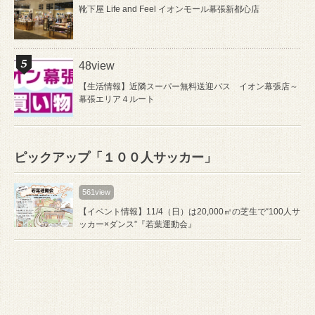
靴下屋 Life and Feel イオンモール幕張新都心店
48view
【生活情報】近隣スーパー無料送迎バス イオン幕張店～
幕張エリア４ルート
ピックアップ「１００人サッカー」
561view
【イベント情報】11/4（日）は20,000㎡の芝生で“100人サ
ッカー×ダンス”『若葉運動会』