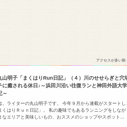
アクセスが多い順 
丸山明子「まくはりRun日記」（４）川のせせらぎと穴
チに癒される休日♪～浜田川沿い往復ランと神田外語大
記～
は。ライターの丸山明子です。 今年９月から連載がスタートし
まくはりＲｕｎ日記」。 私の趣味でもあるランニングをしなが
まなエリアと美味しいもの、おススメのショップやスポット…