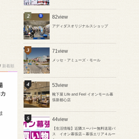
82view
アディダスオリジナルスショップ
71view
メッセ・アミューズ・モール
/
新着順
場
53view
学カ
靴下屋 Life and Feel イオンモール幕
張新都心店
ま
44view
【生活情報】近隣スーパー無料送迎バ
ス イオン幕張店～幕張エリア４ルー