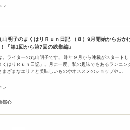
ティ
丸山明子のまくはりＲｕｎ日記 （８）9月開始からおか
！『第1回から第7回の総集編』
は。ライターの丸山明子です。 昨年９月から連載がスタートし
まくはりＲｕｎ日記」。月に一度、私の趣味でもあるランニン
さまざまなエリアと美味しいものやオススメのショップや…
ティ
新都心