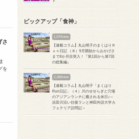
ト
ピックアップ「食神」
1,970view
げさ
【連載コラム】丸山明子のまくはりＲ
ｕｎ日記 （８）9月開始からおかげさ
まで8か月目突入！『第1回から第7回
ま
の総集編』
グを
2,388view
【連載コラム】丸山明子「まくはり
Run日記」（４）川のせせらぎと穴場
のアジアンランチに癒される休日♪～
浜田川沿い往復ランと神田外語大学カ
フェテリア訪問記～